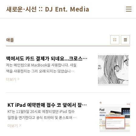
본문 바로가기
새로운·시선 :: DJ Ent. Media
애플
맥에서도 카드 결제가 되네요...크로스브라우징
저는 메인컴으로 MacBook을 사용합니다. 사실
맥을 사용한지는 그리 오래 되지는 않았습니다.
맥을 너무 사용해 보고 싶어서 여러 제품을 알아
더보기
도 봤었고 해킨토시까지 생각을 했습니다만 알
아보면 알아 볼수록 자꾸 욕심이 생겨서 결국 제
가 원하는 제품을 구입할려니 거의 250에서
300만원이라는 거금을 들여야 하는 구입이 가능
KT iPad 예약판매 접수 코 앞에서 잠정 연기...
하더군요.. 지름신의 강림!! 질러라 MacBook!!
KT는 11월9일 20시로 예정되었던 iPad 접수
하지만 지름신의 강림에도 불구하고 금액을 보
일정을 연기한다고 공식 트위터 및 폰스토어 팝
니 정신이 번쩍 들더군요 ㅡ_-; 그래서 냉정하게
업 공지를 통해 발표 했습니다. KT 표현명 대표
맥을 처음 사용하는건데 과연 내가 그 금액 값어
더보기
도 본인의 트위터를 통해 유감을 표시 했으며 11
치 많큼 잘 사용할수 있을까? 이런 생각을 하게
월중 정식발매는 변함없다는 말로 진화에 나섰