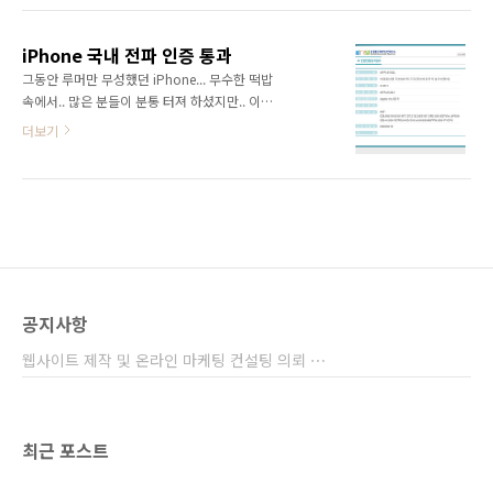
되었고 차라리 중고로 구입하여 내가 잘 사용할
지만.. 기다려온 많은 분들에게는 또한번 약속을
수 있고 고사양의 제품이 필요가 있을때 새 제품
못지킨 KT에 분통을 토해내고 있습니다. 공식적
으로 구입하자는 결론을 내렸습니다. 지름신의
iPhone 국내 전파 인증 통과
인 이유로는 환율문제로 인한 가격정책 수립 지
강림을 ..
그동안 루머만 무성했던 iPhone... 무수한 떡밥
연이라고 하는 군요 KT가 아이폰 3GS때부터 그
속에서.. 많은 분들이 분통 터져 하셨지만.. 이제
리고 아이폰4까지 들여오기 위해 많은 노력을 하
올것이 왔나 봅니다. 이찬진님께서도 말씀하셨
더보기
였고 그 노력 덕에 시장상황이 변하게 되었고 국
던.. 국내 통과 절차를위해서 꼭 거처야 하는 전
내 소비자들은 그동안 누리지 못했던 다양한 모
파 인증 ! 드디어 전자파 인증을 통과했다는 소식
바일 라이프를 경험할 기회 제공에 일조 한점만
을 접하게 되었습니다.
은 칭찬할만 합니다만..... 언제나 애플에 끌려가
http://www.rra.go.kr/approval/status/view.jsp?
는 모습은 안타까움을 자아 냅니다. 아직까지 아
category=4&no=APA-A1241 이 얼마나 기쁜
이폰4 물..
소식인지 ㅠㅠ 그러나 지금 화면에 보이는 모델
명은 이번에 발표된 3G S 모델은 아니고 이전
3G 모델이라고 하는 군요.. 뭐 그래도 어떻습니
공지사항
까.. 기존 모델이 들어 왔다는 말은.. 곧 3G S 모
델도 공식적인 절차를 거치겠죠 이제 좀더 편한
웹사이트 제작 및 온라인 마케팅 컨설팅 의뢰 ⋯
맘으로 기다릴수 있을꺼 같습니다.. 그나저나
3G 모델이 애플..
최근 포스트