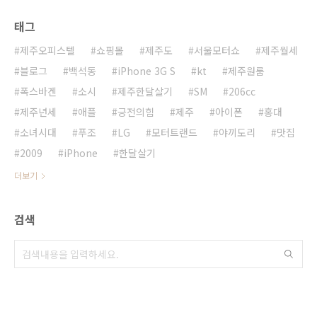
태그
제주오피스텔
쇼핑몰
제주도
서울모터쇼
제주월세
블로그
백석동
iPhone 3G S
kt
제주원룸
폭스바겐
소시
제주한달살기
SM
206cc
제주년세
애플
긍전의힘
제주
아이폰
홍대
소녀시대
푸조
LG
모터트랜드
야끼도리
맛집
2009
iPhone
한달살기
더보기
검색