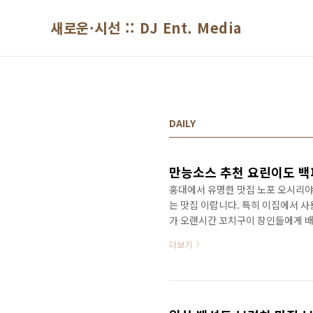
본문 바로가기
새로운·시선 :: DJ Ent. Media
DAILY
만능소스 추천 요린이도 백
홍대에서 유명한 맛집 노포 오시리야
는 맛집 이랍니다. 특히 이집에서 
가 오랜시간 꼬치구이 장인들에게 배
의 비법중 하나가 이 소스가 아닐까 
더보기
능 데리야끼 소스로 제품화 해서 출
프렌차이즈 나 소스에 대해 많은 이
를 제품화 했다고 합니다. 제품은 1.
1.8L 대용량이 훨씬 경제..