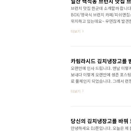
일산 백석동 브런치 맛집 
브런치 맛집 한군데 소개할까 합니다
BOX/영국식 브런치 카페/피쉬앤칩
위치하고 있는데요~ 우연찮게 발견한
갔던 집인데요.. 큰 기대없이 맛본
더보기
요 유럽 여행가서 본토에서 먹었던것
ㅋㅋ 피쉬앤칩스 뿐 아니라 화덕샌드
브런치박스 위치:백석역 4번출구 21세기
건물에 지하주..
카림라시드 김치냉장고를 받
오랜만에 인사 드립니다. 맨날 이렇
보내다 이렇게 오랜만에 생존 포스팅
로 풀체인지 되었습니다. 그래서 런
하셔서 홍보해 주시면 추첨을 통해
더보기
벤트를 준비했습니다. 이웃분들도 많
하기]
당신의 김치냉장고를 바꿔 드
안녕하세요 DJ쭌입니다. 오늘은 제