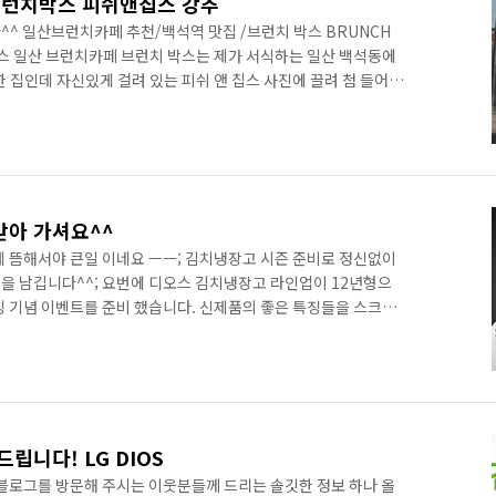
브런치박스 피쉬앤칩스 강추
^^ 일산브런치카페 추천/백석역 맛집 /브런치 박스 BRUNCH
스 일산 브런치카페 브런치 박스는 제가 서식하는 일산 백석동에
 집인데 자신있게 걸려 있는 피쉬 앤 칩스 사진에 끌려 첨 들어
 피쉬앤칩스 맛이 지금까지 제가 먹어본 피쉬앤칩스중에 최고였어
 보다 더 맛있는 피쉬앤칩스를 울 동네에서 발견하다니 대박이죠
위치들과 샐러드와 스프도 강추 입니다~~ 완전 맛집!! 일산 백석
 병원1층 영업시간 : 9:30~24:00 전화번호:031-902-1116
아 가셔요^^
게 뜸해서야 큰일 이네요 ㅡㅡ; 김치냉장고 시즌 준비로 정신없이
을 남깁니다^^; 요번에 디오스 김치냉장고 라인업이 12년형으
칭 기념 이벤트를 준비 했습니다. 신제품의 좋은 특징들을 스크랩
서 최신형 김치냉장고를 비롯하여 디오스 광파오븐까지 드리는 이
이들 참여하시어 좋은 성과 있었으면 좋겠네요^^ [이벤트 참여
립니다! LG DIOS
 블로그를 방문해 주시는 이웃분들께 드리는 솔깃한 정보 하나 올