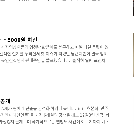
짓으며 야심차게 운영을 제게했더랬죠.. 하지만.. 아직 아무 수익
의 블로그 운영 내공이 부족한지라 좀더 개인적으로 시간관리를 할
침 LG전자 SM업무팀에 컨택이 되어 들어가게 되었습니다.. 물론
 ㅎㅎ 월간 계획에 따라 브랜드 사이트 운영 및 온라인 마케팅이
- 5000원 치킨
과 지역상인들의 엄청난 반발에도 불구하고 매일 매일 물량이 없
발적인 인기를 누리면서 핫 이슈가 되었던 통큰치킨이 결국 업체
 못인긴것인지 판매중단을 발표했습니다.. 솔직히 일반 프렌차이
 사실입니다... 7~8000원 정도가 사실 적당한 가격대가 아닌가
회는 사실 좀 아쉽게 생각됩니다... 좀더 업체들을 압박해서 경쟁
같은 가격도 어느정도 수긍할수 있는 수준으로 떨어뜨릴수 있었을
아쉬운 이유지만... 치킨 좋아하는 저로서는 한번 꼭 먹어보고 싶었
 공개
총재가 연예계 진출을 본격화 하려나 봅니다. ㅎㅎ '허본좌' 민주
본좌엔터테인먼트' 를 차려 6개월의 공백을 깨고 12월8일 신곡 ‘롸
 가정경제 문제부터 국가적으로는 연평도 사건에 이르기까지 바람
 기분이 좋아지고 춤을 추고 싶어지고 바라는 것까지 모두 이루어