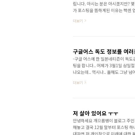
립니다. 아시는 분은 아시겠지만? 몇분
가 포스팅을 뜸하게된 이유는 빡센 업
브랜드을 운영하면서 매달 이벤트도 
더보기
는데 매번 이벤트 기획하고 운영하느
이라도 좀 가져갔음 하는 마음에 이렇
형 김치냉장고 쿼드 모델을 6대나 
팅 URL을 이벤트..
구글어스 독도 정보를 여러분
-구글 어스에 한 일본네티즌이 독도
팅을 합니다.. 어제가 3월1일 삼일
나오는데.. 역시나.. 올해도 그냥 
만.. 구글어스의 문제는 저희 모두가
더보기
다. 지금 당장 실행해 주세요!! 롸잇~
English클릭 3.please select
는 창이보이면 "contains photogra
저 살아 있어요 ㅜㅜ
안녕하세요 개으름뱅이 블로그 주인장
해놓고 결국 12월 말부터 포스팅 하
대자면 저 개인적으로 미래에 대한 