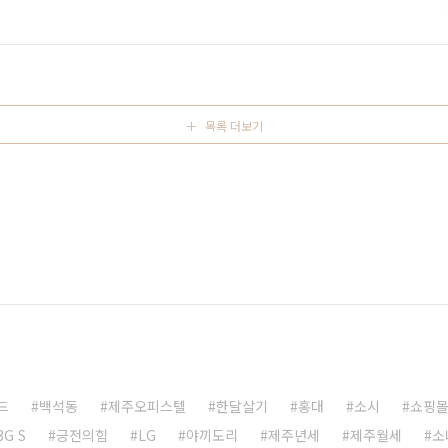
나우’가 실의에 빠져있는 국민들에게 기쁨과 재미와 희망을 전해줄
솔직히 이분의 머릿속엔 무슨생각이 들어 있는지 모르겠습니다. 본
 때문에 우리같은 일반인들은 이해를 못하는 것일까요? 노래를 들
목록 더보기
드
백석동
제주오피스텔
한달살기
홍대
소시
쇼핑
3G S
긍전의힘
LG
야끼도리
제주년세
제주월세
소