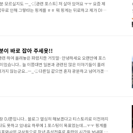
 모르실지도 ㅡ_-; [관련 포스트] 저 살아 있어요 ㅜㅜ 요즘 제
무로 인해 그렇타는 핑계를 ㅎㅎ 뭐 핑계는 뒤로하고 제가 DIOS
여럿~~ 진행하고 있습니다. 경품도 대기업 답게 빵빵하게 나오
라 고생만 했지 전 받아 갈수 없는 처지라 ㅜㅜ 주변의 지인분들
게 소식 전해 봅니다^^ 우선 포스팅 제목대로 LG DIOS의 최신
걸고 하는 이벤트 구요 디오스 쿼드 관련된 포시팅을 해주시고 포시
이 바로 잡아 주세욧!!
관련 하여 올려놓은 파렴치한 거짓말- 안녕하세요 오랜만에 포스
절이었습니다.. 늘 이쯤대면 일본과 관련된 많은 이야기들이 흘러
넘어가지 않는군요..ㅡ_-;; 다른일 같으면 혼자 광분하고 넘어가겠지
 잠시만 짬내면 바로 잡을수 있기에 이렇게 관련 내용 알드 드립니
 나우!!! 1.여기에 접속 2.한국어로 답변 안 된다고 뜨면 아래
 the you're experiencing(당신이 겪고있는 문제를 고르세요)이라
phic errors(사진 오류)"..
 DJ쭌입니다.. 블로그 열심히 해보겠다고 티스토리로 이전까지
나도 못하고 있내요 하루에 1 포스팅이 목표였는데...ㅜㅜ 핑계를
목표와사업 구상등으로 작년 추석전후로 혼란의 시간을 보내며 하