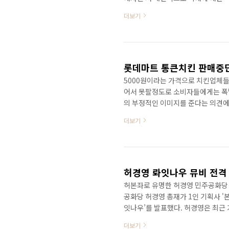
나의 가닥으로 블로그 정상화를 부르
더보기
도 없이 블로그만 잡고 있기에는 저
수 있는 자리를 찾게되었는데... 마
소속은 안타깝게도 하청업체 소속이죠
나 이벤트 기획을 하면 되..
롯데마트 통큰치킨 판매중단 
5000원이라는 가격으로 치킨업체들
어서 못팔정도로 소비자들에게는 폭
의 부정적인 이미지를 준다는 의견에
즈 치킨 가격이 터무니 없이 비싼것이
더보기
생각하고 있는 입장에서 이번 판매 철
을 시켜 줬다면 업체들의 단합한것 
텐데 말이죠 ㅡㅡ;; 사실 이런것도 
는데 못먹어봐서 너무 아쉽다는..
허경영 롸잇나우 뮤비 전격
허본좌로 유명한 허경영 민주공화당 
공화당 허경영 총재가 1인 기획사 '
잇나우’를 발표했다. 허경영은 최근
잘날 없는 이 시기에 노래만 들어도
더보기