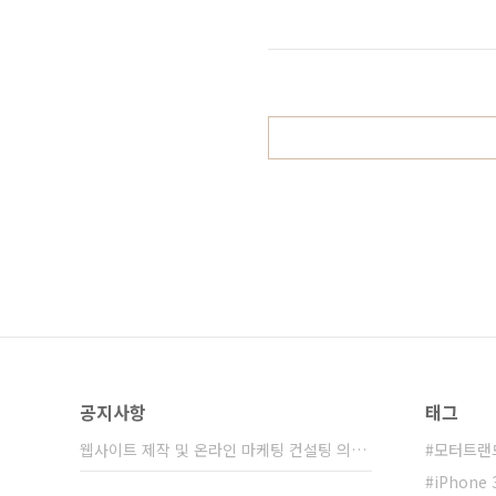
지게 되는 10차원 우주음악 ‘롸잇
것으로 기대하고 있다. -Bnt뉴스
인의 말대로 10차원의 사고를 하기
어보니.. 어찌보면 허경영..
공지사항
태그
웹사이트 제작 및 온라인 마케팅 컨설팅 의뢰 ⋯
모터트랜
iPhone 