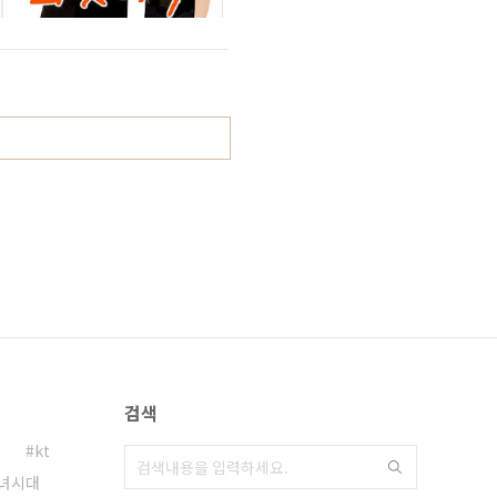
검색
몰
kt
녀시대