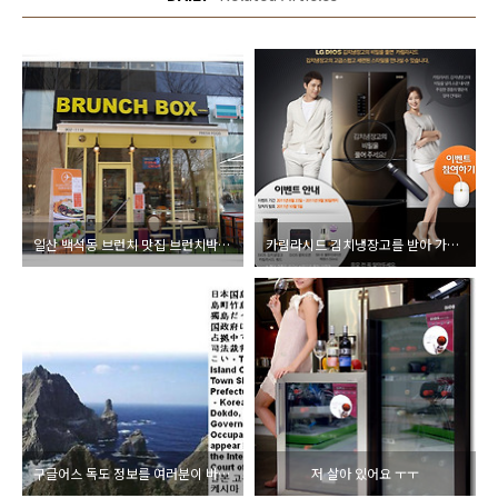
일산 백석동 브런치 맛집 브런치박스 피쉬앤칩스 강추
카림라시드 김치냉장고를 받아 가셔요^^
구글어스 독도 정보를 여러분이 바로 잡아 주세욧!!
저 살아 있어요 ㅜㅜ