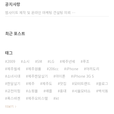
공지사항
웹사이트 제작 및 온라인 마케팅 컨설팅 의뢰 ⋯
최근 포스트
태그
2009
소시
SM
LG
제주년세
푸조
제주월세
제주원룸
206cc
iPhone
야끼도리
소녀시대
제주한달살기
아이폰
iPhone 3G S
한달살기
제주
제주도
맛집
모터트랜드
블로그
긍전의힘
쇼핑몰
애플
홍대
서울모터쇼
백석동
폭스바겐
제주오피스텔
kt
더보기