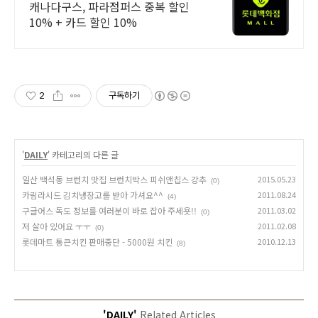
74% 할인
캐나다구스, 파라점퍼스 중복 할인
10% + 카드 할인 10%
2
구독하기
'
DAILY
' 카테고리의 다른 글
일산 백석동 브런치 맛집 브런치박스 피쉬앤칩스 강추
2015.05.23
(0)
카림라시드 김치냉장고를 받아 가셔요^^
2011.08.24
(4)
구글어스 독도 정보를 여러분이 바로 잡아 주세욧!!
2011.03.02
(0)
저 살아 있어요 ㅜㅜ
2011.02.08
(0)
롯데마트 통큰치킨 판매중단 - 5000원 치킨
2010.12.13
(8)
'DAILY'
Related Articles