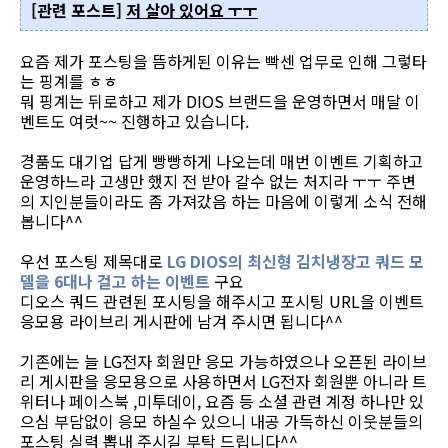
[관련 포스트]
저 살아 있어요 ㅜㅜ
요즘 제가 포스팅을 뜸하게된 이유는 빡센 업무로 인해 그렇타
는 핑계를 ㅎㅎ
뭐 핑계는 뒤로하고 제가 DIOS 브랜드을 운영하면서 매달 이
벤트도 여럿~~ 진행하고 있습니다.
경품도 대기업 답게 빵빵하게 나오는데 매번 이벤트 기획하고
운영하느라 고생만 했지 전 받아 갈수 없는 처지라 ㅜㅜ 주변
의 지인분들이라도 좀 가져갔음 하는 마음에 이렇게 소식 전해
봅니다^^
우선 포스팅 제목대로
LG DIOS의 최신형 김치냉장고 쿼드 모
델을 6대나 걸고 하는 이벤트
구요
디오스 쿼드 관련된 포시팅을 해주시고 포시팅 URL을 이벤트
응모용 라이브리 게시판에 남겨 주시면 됩니다^^
기존에는 늘 LG전자 회원만 응모 가능하였으나 오픈된 라이브
리 게시판을 응모용으로 사용하면서 LG전자 회원뿐 아니라 트
위터나 페이스북 ,미투데이, 요즘 등 소셜 관련 계정 하나만 있
으심 부담없이 응모 하실수 있으니 내공 가득하신 이웃분들의
포스팅 실력 뽑내 주시길 부탁 드립니다^^